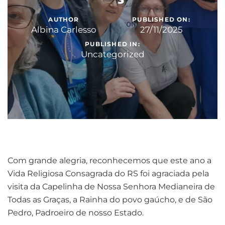
AUTHOR
PUBLISHED ON:
Albina Carlesso
27/11/2025
PUBLISHED IN:
Uncategorized
Com grande alegria, reconhecemos que este ano a
Vida Religiosa Consagrada do RS foi agraciada pela
visita da Capelinha de Nossa Senhora Medianeira de
Todas as Graças, a Rainha do povo gaúcho, e de São
Pedro, Padroeiro de nosso Estado.